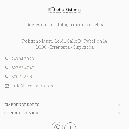
Líderes en aparatología médico estética
Polígono Masti-Loidi, Calle D - Pabellón 14
20100 - Errentería - Guipuzcoa
943 04 20 23
627 52 47 47
600 41 27 78
info@jaesthetic.com
EMPRENDEDORES
SERICIO TECNICO