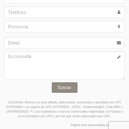
Teléfono*
Provincia*
Email*
Su consulta*
JA Esthetic Sistems no está afiliado, patrocinado, autorizado o aprobado por LPG
SYSTEMS®. Los signos de LPG SYSTEMS® , LPG® , Endermologie® ,Cellu M6®, l
LIPOMASSAGE ™, son explotados y marcas comerciales registradas en Francia y
en el extranjero por LPG y por los que están autorizados por LPG.
Página web desarrollada por
Lantalau