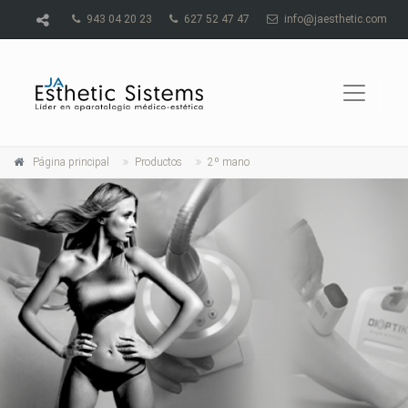
943 04 20 23
627 52 47 47
info@jaesthetic.com
Página principal
Productos
2º mano